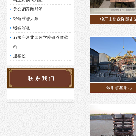
关公铜浮雕雕塑
锻铜浮雕大象
狼牙山棋盘陀阻击
锻铜浮雕
石家庄河北国际学校铜浮雕壁
画
迎客松
联系我们
锻铜雕塑湖北十