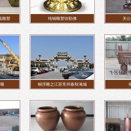
战雕塑
纯铜雕塑弥勒佛
关公
堰
铜浮雕之江苏常州春秋淹城