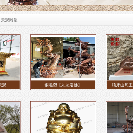
>
景观雕塑
景观
铜雕塑【九龙浴佛】
狼牙山阎王