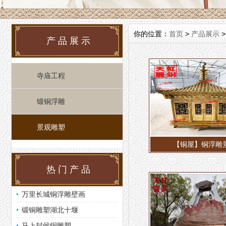
你的位置：
首页
>
产品展示
产品展示
寺庙工程
锻铜浮雕
景观雕塑
【铜屋】铜浮雕
热门产品
万里长城铜浮雕壁画
锻铜雕塑湖北十堰
马上封侯铜雕塑