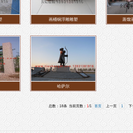
塑
画桶铜浮雕雕塑
蒸馏
哈萨尔
总数：18条 当前页数：
1
/1
首页
上一页
1
下