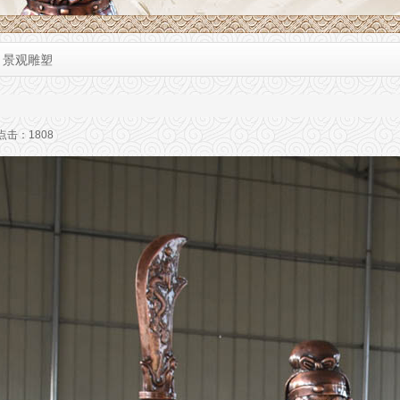
>
景观雕塑
6 点击：
1808