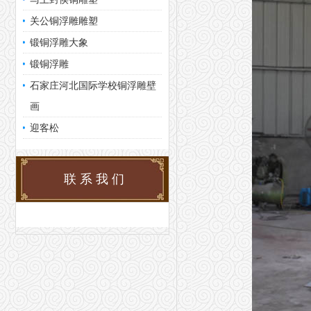
关公铜浮雕雕塑
锻铜浮雕大象
锻铜浮雕
石家庄河北国际学校铜浮雕壁
画
迎客松
联系我们