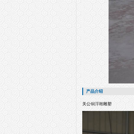
产品介绍
关公
铜浮雕
雕塑